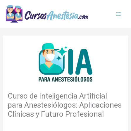
Ir
MAI
al
MEN
contenido
Curso de Inteligencia Artificial
para Anestesiólogos: Aplicaciones
Clínicas y Futuro Profesional
/
Blog
,
Inteligencia Artificial
/ Por
Cursos Anestesia