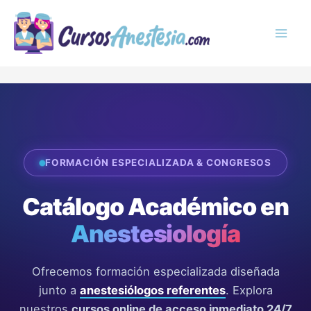
Ir
MAI
al
MEN
contenido
FORMACIÓN ESPECIALIZADA & CONGRESOS
Catálogo Académico en
Anestesiología
Ofrecemos formación especializada diseñada
junto a
anestesiólogos referentes
. Explora
nuestros
cursos online de acceso inmediato 24/7