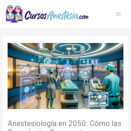
Ir
MAI
al
MEN
contenido
Anestesiología en 2050: Cómo las