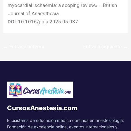
myocardial ischaemia: a scoping review» – British
Journal of Anaesthesia
DOI:
10.1016/j.bja.2025.05.037
←
Entrada anterior
Entrada siguiente
→
CursosAnestesia.com
Ecosistema de educación médica continua en anestesiología.
Formación de excelencia online, eventos internacionales y