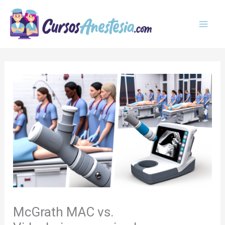
Ir
MAI
al
MEN
contenido
McGrath MAC vs.