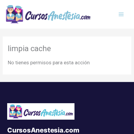
Ir
MAI
al
MEN
contenido
limpia cache
No tienes permisos para esta acción
CursosAnestesia.com