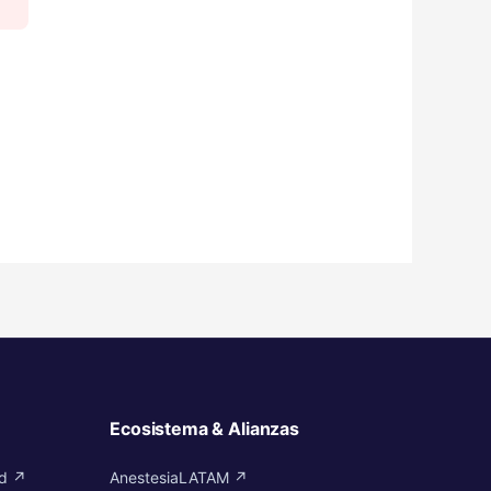
Ecosistema & Alianzas
id ↗
AnestesiaLATAM ↗