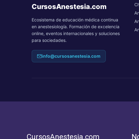
Ch
CursosAnestesia.com
An
Ecosistema de educación médica continua
An
en anestesiología. Formación de excelencia
An
online, eventos internacionales y soluciones
para sociedades.
info@cursosanestesia.com
CursosAnestesia.com
N