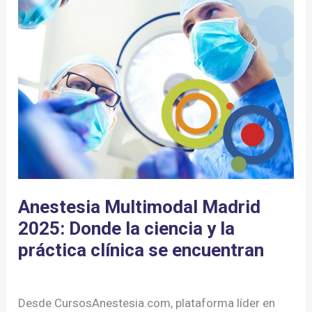
la
ciencia
y
la
práctica
clínica
se
encuentran
Anestesia Multimodal Madrid
2025: Donde la ciencia y la
práctica clínica se encuentran
Anestesia Multimodal
,
Blog
/ Por
Cursos Anestesia
Desde CursosAnestesia.com, plataforma líder en