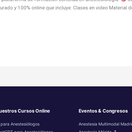
rado y 100% online que incluye: Clases en video Material d
uestros Cursos Online
Eventos & Congresos
 para Anestesiólogos
Anestesia Multimodal Madr
atGPT para Anestesiólogos
Anestesia Mérida ↗