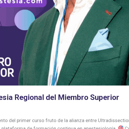
esia Regional del Miembro Superior
rsos Anestesia
o del primer curso fruto de la alianza entre Ultradissection
a plataforma de formación continua en anestesiología.
Cu