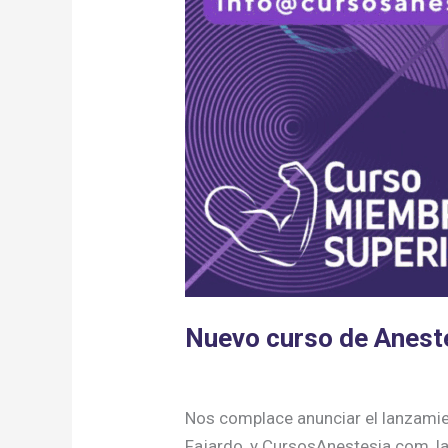
Nuevo curso de Anest
Anestesia regional
,
Cursos
/ Por
Cu
Nos complace anunciar el lanzamient
Fajardo, y CursosAnestesia.com, l