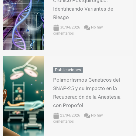
Crónico Postquirúrgico:
Identificando Variantes de
Riesgo
30/04/2026
No hay
comentarios
Publicaciones
Polimorfismos Genéticos del
SNAP-25 y su Impacto en la
Recuperación de la Anestesia
con Propofol
23/04/2026
No hay
comentarios